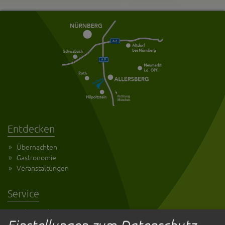
Entdecken
Übernachten
Gastronomie
Veranstaltungen
Service
Kultur und Tourismus
Einstellungen zum Datenschutz
Anreise