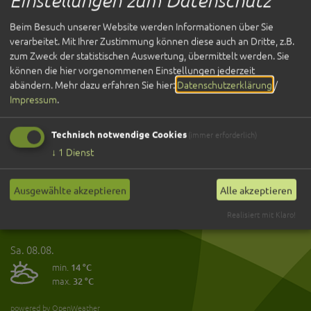
Öffnungszeiten
Kontakt
Beim Besuch unserer Website werden Informationen über Sie
verarbeitet. Mit Ihrer Zustimmung können diese auch an Dritte, z.B.
zum Zweck der statistischen Auswertung, übermittelt werden. Sie
Bürger
können die hier vorgenommenen Einstellungen jederzeit
abändern.
Mehr dazu erfahren Sie hier:
Datenschutzerklärung
/
Was erledige ich wo?
Impressum
.
Aktuelles
Bürger-Onlineservice-Portal
Formulare
Technisch notwendige Cookies
(immer erforderlich)
↓
1
Dienst
Wetter
Fr. 07.08.
Ausgewählte akzeptieren
Alle akzeptieren
min.
14 °C
Realisiert mit Klaro!
max.
28 °C
Sa. 08.08.
min.
14 °C
max.
32 °C
powered by OpenWeather