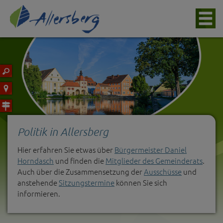
Politik in Allersberg
Hier erfahren Sie etwas über
Bürgermeister Daniel
Horndasch
und finden die
Mitglieder des Gemeinderats
.
Auch über die Zusammensetzung der
Ausschüsse
und
anstehende
Sitzungstermine
können Sie sich
informieren.