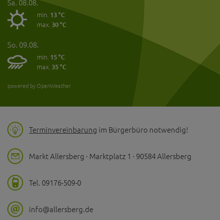
Sa. 08.08.
min.
13 °C
max.
30 °C
So. 09.08.
min.
15 °C
max.
35 °C
powered by OpenWeather
Terminvereinbarung
im Bürgerbüro notwendig!
Markt Allersberg · Marktplatz 1 · 90584 Allersberg
Tel. 09176-509-0
info@allersberg.de