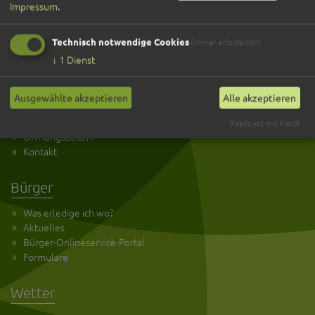
Impressum
.
Übernachten
Gastronomie
Technisch notwendige Cookies
(immer erforderlich)
Veranstaltungen
↓
1
Dienst
Service
Ausgewählte akzeptieren
Alle akzeptieren
Kultur und Tourismus
Anreise
Realisiert mit Klaro!
Öffnungszeiten
Kontakt
Bürger
Was erledige ich wo?
Aktuelles
Bürger-Onlineservice-Portal
Formulare
Wetter