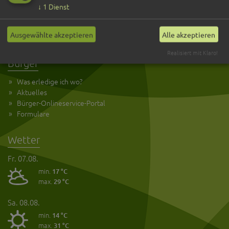
Kultur und Tourismus
↓
1
Dienst
Anreise
Öffnungszeiten
Ausgewählte akzeptieren
Alle akzeptieren
Kontakt
Realisiert mit Klaro!
Bürger
Was erledige ich wo?
Aktuelles
Bürger-Onlineservice-Portal
Formulare
Wetter
Fr. 07.08.
min.
17 °C
max.
29 °C
Sa. 08.08.
min.
14 °C
max.
31 °C