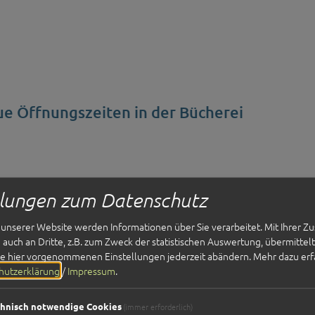
e Öffnungszeiten in der Bücherei
llungen zum Datenschutz
unserer Website werden Informationen über Sie verarbeitet. Mit Ihrer 
rgiekostenmessgeräte kostenfrei ausleihe
auch an Dritte, z.B. zum Zweck der statistischen Auswertung, übermittel
ie hier vorgenommenen Einstellungen jederzeit abändern.
Mehr dazu erf
hutzerklärung
/
Impressum
.
hnisch notwendige Cookies
(immer erforderlich)