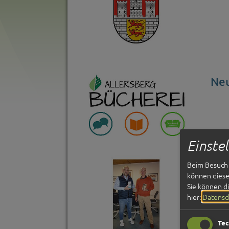
Neu
Einste
Beim Besuch 
Ene
können diese 
Sie können d
hier:
Datensc
Tec