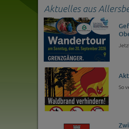
Aktuelles aus Allersb
Gef
Obe
Jetz
Akt
So v
Zwi