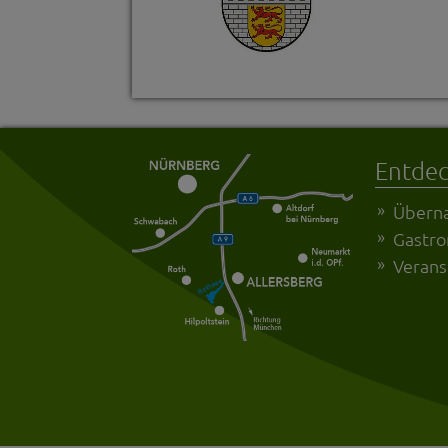
Entde
Übern
Gastr
Verans