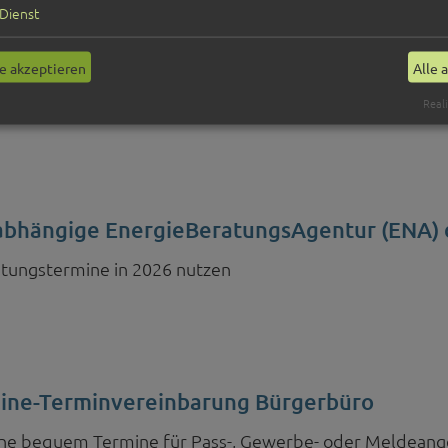
Dienst
maßnahme Kreisverkehre A 9 Anschlussstel
e akzeptieren
Alle 
elle Infos und Panorama-Aufnahmen finden Sie hier
Reali
bhängige EnergieBeratungsAgentur (ENA) 
tungstermine in 2026 nutzen
ine-Terminvereinbarung Bürgerbüro
ne bequem Termine für Pass-, Gewerbe- oder Meldeang