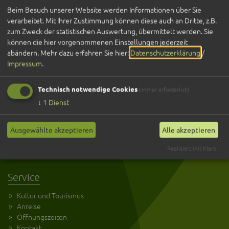
Beim Besuch unserer Website werden Informationen über Sie
verarbeitet. Mit Ihrer Zustimmung können diese auch an Dritte, z.B.
zum Zweck der statistischen Auswertung, übermittelt werden. Sie
können die hier vorgenommenen Einstellungen jederzeit
abändern.
Mehr dazu erfahren Sie hier:
Datenschutzerklärung
/
Impressum
.
Technisch notwendige Cookies
(immer erforderlich)
↓
1
Dienst
Entdecken
Übernachten
Ausgewählte akzeptieren
Alle akzeptieren
Gastronomie
Realisiert mit Klaro!
Veranstaltungen
Service
Kultur und Tourismus
Anreise
Öffnungszeiten
Kontakt