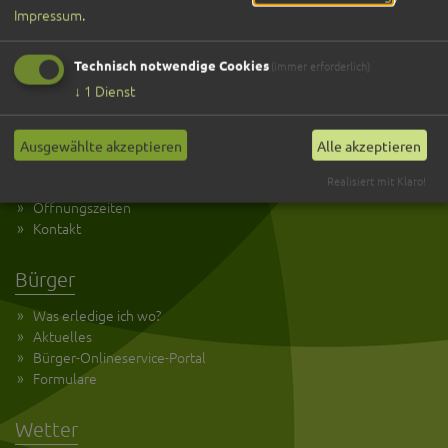
Entdecken
Impressum
.
Übernachten
Gastronomie
Technisch notwendige Cookies
(immer erforderlich)
Veranstaltungen
↓
1
Dienst
Service
Ausgewählte akzeptieren
Alle akzeptieren
Kultur und Tourismus
Realisiert mit Klaro!
Anreise
Öffnungszeiten
Kontakt
Bürger
Was erledige ich wo?
Aktuelles
Bürger-Onlineservice-Portal
Formulare
Wetter