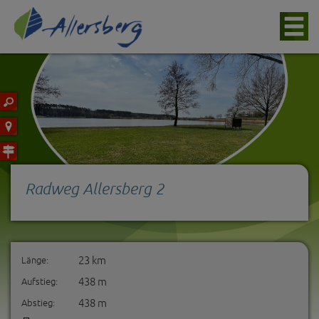
Radweg Allersberg 2
23 km
Länge:
438 m
Aufstieg:
438 m
Abstieg: