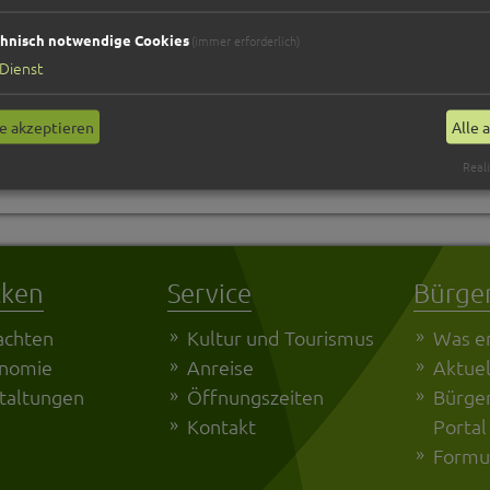
hnisch notwendige Cookies
(immer erforderlich)
Dienst
e akzeptieren
Alle 
Reali
cken
Service
Bürge
achten
Kultur und Tourismus
Was er
onomie
Anreise
Aktuel
taltungen
Öffnungszeiten
Bürger
Kontakt
Portal
Formu