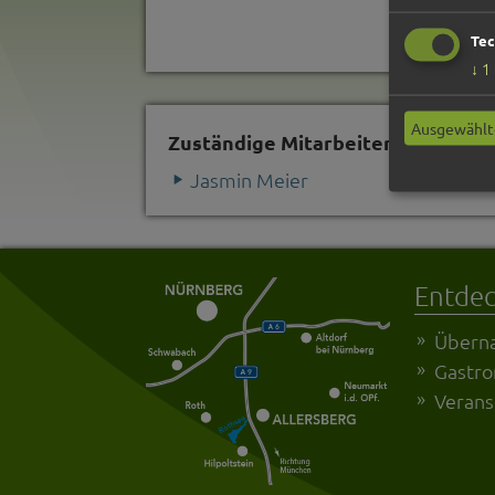
Tec
↓
1
Ausgewählt
Zuständige Mitarbeiter
Jasmin Meier
Entde
Übern
Gastr
Verans