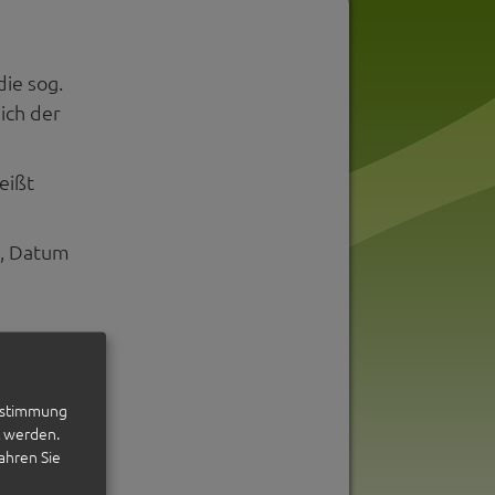
ie sog.
ich der
eißt
t, Datum
Zustimmung
t werden.
ahren Sie