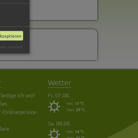
akzeptieren
siert mit Klaro!
r
Wetter
ledige ich wo?
Fr. 07.08.
les
min.
17 °C
max.
29 °C
-Onlineservice-
Sa. 08.08.
lare
min.
14 °C
max.
31 °C