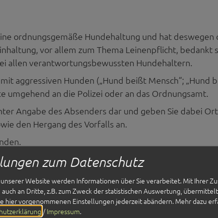
 eine ordnungsgemäße Hundehaltung und hat deswegen d
Einhaltung, vor allem zum Thema Leinenpflicht, bedankt s
bei allen verantwortungsbewussten Hundehaltern.
en mit aggressiven Hunden („Hund beißt Mensch“; „Hund b
te umgehend an die Polizei oder an das Ordnungsamt.
h, unter Angabe des Absenders dar und geben Sie dabei Or
owie den Hergang des Vorfalls an.
nden.
llungen zum Datenschutz
unserer Website werden Informationen über Sie verarbeitet. Mit Ihrer 
auch an Dritte, z.B. zum Zweck der statistischen Auswertung, übermittel
ie hier vorgenommenen Einstellungen jederzeit abändern.
Mehr dazu erf
hutzerklärung
/
Impressum
.