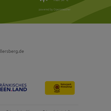
powered by OpenWeather
llersberg.de