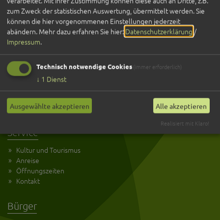
verarbeitet. Mit Ihrer Zustimmung können diese auch an Dritte, z.B.
zum Zweck der statistischen Auswertung, übermittelt werden. Sie
können die hier vorgenommenen Einstellungen jederzeit
abändern.
Mehr dazu erfahren Sie hier:
Datenschutzerklärung
/
Impressum
.
Technisch notwendige Cookies
Entdecken
(immer erforderlich)
↓
1
Dienst
Übernachten
Gastronomie
Ausgewählte akzeptieren
Alle akzeptieren
Veranstaltungen
Realisiert mit Klaro!
Service
Kultur und Tourismus
Anreise
Öffnungszeiten
Kontakt
Bürger