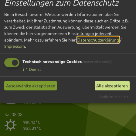
Einstellungen zum Datenschutz
Anreise
Öffnungszeiten
Beim Besuch unserer Website werden Informationen über Sie
Kontakt
verarbeitet. Mit Ihrer Zustimmung können diese auch an Dritte, z.B.
zum Zweck der statistischen Auswertung, übermittelt werden. Sie
Bürger
können die hier vorgenommenen Einstellungen jederzeit
abändern.
Mehr dazu erfahren Sie hier:
Datenschutzerklärung
/
Was erledige ich wo?
Impressum
.
Aktuelles
Bürger-Onlineservice-Portal
Formulare
Technisch notwendige Cookies
(immer erforderlich)
↓
1
Dienst
Wetter
Ausgewählte akzeptieren
Alle akzeptieren
Fr. 07.08.
min.
14 °C
Realisiert mit Klaro!
max.
28 °C
Sa. 08.08.
min.
12 °C
max.
31 °C