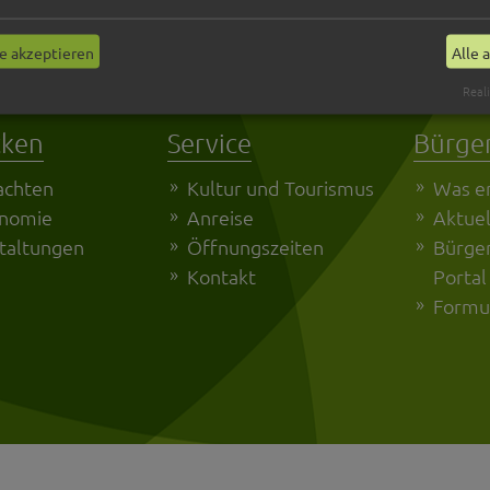
Senden
e akzeptieren
Alle 
Reali
cken
Service
Bürge
achten
Kultur und Tourismus
Was er
onomie
Anreise
Aktuel
taltungen
Öffnungszeiten
Bürger
Kontakt
Portal
Formu