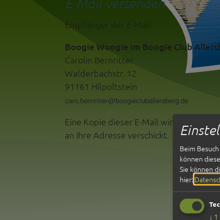
E-Mail versenden
Empfänger der E-Mail:
Boogie Woogie im Boogie Club Allersb
Carolin Bernritter
Walderbachstr. 12
91161 Hilpoltstein
Eine Kopie dieser E-Mail wird
Einste
an Ihre Adresse verschickt.
Beim Besuch 
können diese 
Sie können d
hier:
Datensc
Tec
↓
1