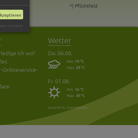
*) Pflichtfeld
akzeptieren
siert mit Klaro!
r
Wetter
ledige ich wo?
Do. 06.08.
les
min.
19 °C
max.
29 °C
-Onlineservice-
Fr. 07.08.
lare
min.
16 °C
max.
30 °C
powered by OpenWeather