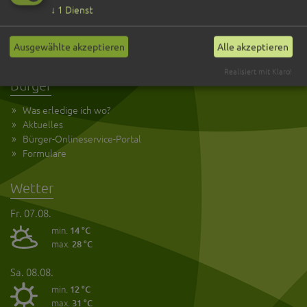
Kultur und Tourismus
↓
1
Dienst
Anreise
Öffnungszeiten
Ausgewählte akzeptieren
Alle akzeptieren
Kontakt
Realisiert mit Klaro!
Bürger
Was erledige ich wo?
Aktuelles
Bürger-Onlineservice-Portal
Formulare
Wetter
Fr. 07.08.
min.
14 °C
max.
28 °C
Sa. 08.08.
min.
12 °C
max.
31 °C