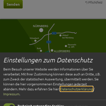
*) Pflichtfeld
Senden
Einstellungen zum Datenschutz
Beim Besuch unserer Website werden Informationen über Sie
verarbeitet. Mit Ihrer Zustimmung können diese auch an Dritte, z.B.
Entdecken
zum Zweck der statistischen Auswertung, übermittelt werden. Sie
Übernachten
können die hier vorgenommenen Einstellungen jederzeit
Gastronomie
abändern.
Mehr dazu erfahren Sie hier:
Datenschutzerklärung
/
Veranstaltungen
Impressum
.
Service
Technisch notwendige Cookies
(immer erforderlich)