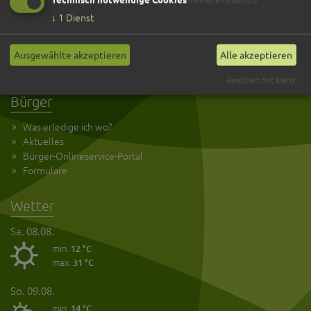
↓
1
Dienst
Kultur und Tourismus
Anreise
Öffnungszeiten
Ausgewählte akzeptieren
Alle akzeptieren
Kontakt
Realisiert mit Klaro!
Bürger
Was erledige ich wo?
Aktuelles
Bürger-Onlineservice-Portal
Formulare
Wetter
Sa. 08.08.
min.
12 °C
max.
31 °C
So. 09.08.
min.
14 °C