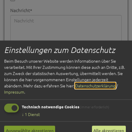
Nachricht*
Einstellungen zum Datenschutz
Beim Besuch unserer Website werden Informationen über Sie
Ich habe die
und bin
Datenschutzerklärung gelesen
verarbeitet. Mit Ihrer Zustimmung können diese auch an Dritte, z.B.
damit einverstanden.*
zum Zweck der statistischen Auswertung, übermittelt werden. Sie
*) Pflichtfeld
können die hier vorgenommenen Einstellungen jederzeit
Absenden
abändern.
Mehr dazu erfahren Sie hier:
Datenschutzerklärung
/
Impressum
.
Technisch notwendige Cookies
(immer erforderlich)
↓
1
Dienst
Ausgewählte akzeptieren
Alle akzeptieren