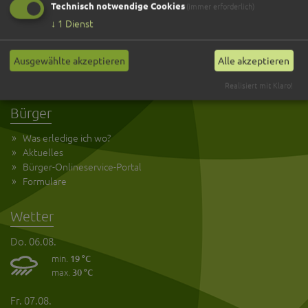
Technisch notwendige Cookies
(immer erforderlich)
Service
↓
1
Dienst
Kultur und Tourismus
Anreise
Ausgewählte akzeptieren
Alle akzeptieren
Öffnungszeiten
Kontakt
Realisiert mit Klaro!
Bürger
Was erledige ich wo?
Aktuelles
Bürger-Onlineservice-Portal
Formulare
Wetter
Do. 06.08.
min.
19 °C
max.
30 °C
Fr. 07.08.